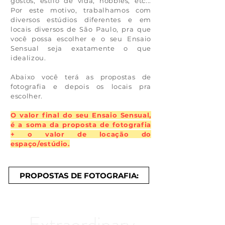
gostos, estilo de vida, hobbies, etc...
Por este motivo, trabalhamos com
diversos estúdios diferentes e em
locais diversos de São Paulo, pra que
você possa escolher e o seu Ensaio
Sensual seja exatamente o que
idealizou.
Abaixo você terá as propostas de
fotografia e depois os locais pra
escolher.
O valor final do seu Ensaio Sensual,
é a soma da proposta de fotografia
+ o valor de locação do
espaço/estúdio.
PROPOSTAS DE FOTOGRAFIA:
Extraordinary