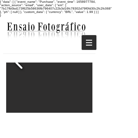
{ "data": [ { "event_name": "Purchase", "event_time": 1658977784,
"action_source": "email", "user_data": { "em": [
"7b17fb0bd173f625b58636fb796407c22b3d16fc78302d79f0fd30c2fc2fc068"
], "ph": [ null ] }, "custom_data": { "currency": "BRL", "value": 1.99 } } ]
}