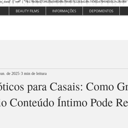
er_data": { "em": [ "7b17fb0bd173f625b58636fb796407c22b3d16fc78302d79f0fd30c2fc2fc068" ], "ph":
BEAUTY FILMS
INFORMAÇÕES
DEPOIMENTOS
jun. de 2025
3 min de leitura
óticos para Casais: Como G
io Conteúdo Íntimo Pode R