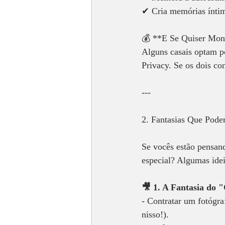
✔ Cria memórias íntima
💰 **E Se Quiser Mone
Alguns casais optam p
Privacy. Se os dois co
---
2. Fantasias Que Pode
Se vocês estão pensan
especial? Algumas idei
🎥 1. A Fantasia do "
- Contratar um fotógra
nisso!).  