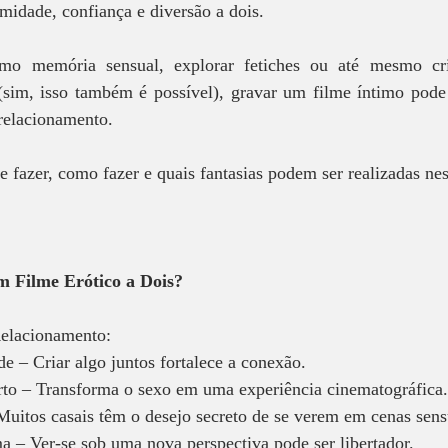
midade, confiança e diversão a dois.  
omo memória sensual, explorar fetiches ou até mesmo cr
(sim, isso também é possível), gravar um filme íntimo pode t
relacionamento.  
 fazer, como fazer e quais fantasias podem ser realizadas nes
 Filme Erótico a Dois?  
Relacionamento: 
 – Criar algo juntos fortalece a conexão.  
rto – Transforma o sexo em uma experiência cinematográfica.
Muitos casais têm o desejo secreto de se verem em cenas sensu
 – Ver-se sob uma nova perspectiva pode ser libertador.  