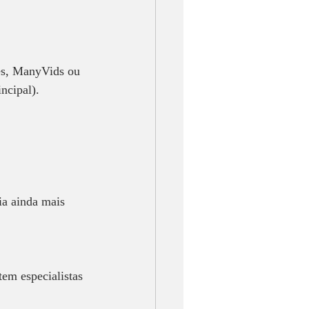
es, ManyVids ou 
ncipal).  
ia ainda mais 
em especialistas 