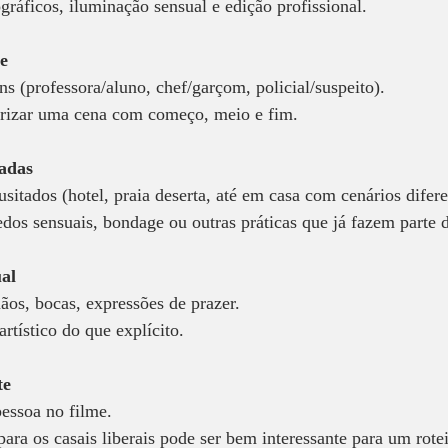
gráficos, iluminação sensual e edição profissional.  
e  
ns (professora/aluno, chef/garçom, policial/suspeito).  
eirizar uma cena com começo, meio e fim.  
adas 
sitados (hotel, praia deserta, até em casa com cenários difere
dos sensuais, bondage ou outras práticas que já fazem parte d
al
ãos, bocas, expressões de prazer.  
rtístico do que explícito.  
te
pessoa no filme.  
para os casais liberais pode ser bem interessante para um rote