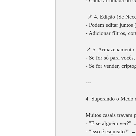
- Cama arrumada ou ce
 📌 4. Edição (Se Nece
- Podem editar juntos (
- Adicionar filtros, cor
📌 5. Armazenamento 
- Se for só para você
- Se for vender, cripto
---
4. Superando o Medo e
Muitos casais travam p
- "E se alguém ver?" →
- "Isso é esquisito?" 