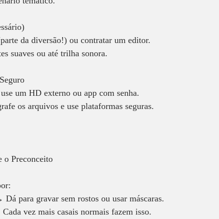
nário temático.  
ssário)  
parte da diversão!) ou contratar um editor.  
tes suaves ou até trilha sonora.  
Seguro  
s, use um HD externo ou app com senha.  
grafe os arquivos e use plataformas seguras.  
 o Preconceito  
or:  
 Dá para gravar sem rostos ou usar máscaras.  
→ Cada vez mais casais normais fazem isso.  