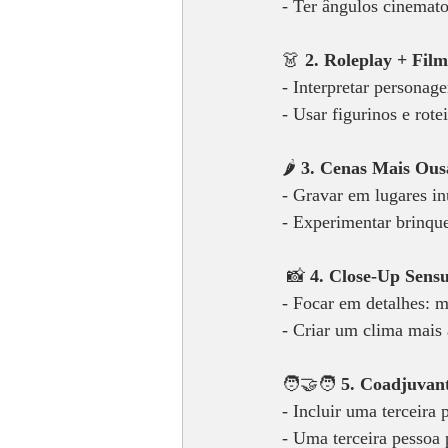
- Ter ângulos cinemato
👗 
2. Roleplay + Film
- Interpretar personage
- Usar figurinos e rot
🌶️ 
3. Cenas Mais Ous
- Gravar em lugares inu
- Experimentar brinque
 📸 
4. Close-Up Sensu
- Focar em detalhes: m
- Criar um clima mais a
🧑‍🤝‍🧑 
5. Coadjuvan
- Incluir uma terceira 
- Uma terceira pessoa 