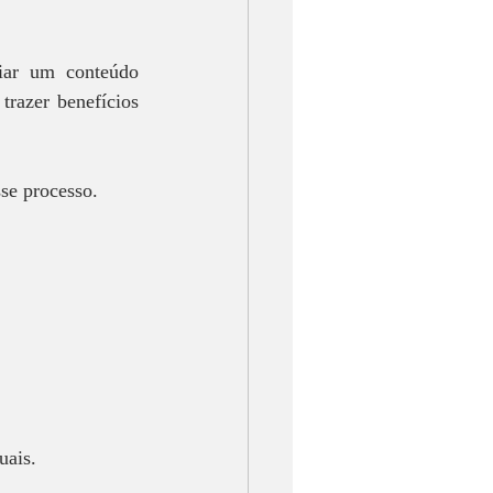
iar um conteúdo 
razer benefícios 
se processo.  
  
ais.  