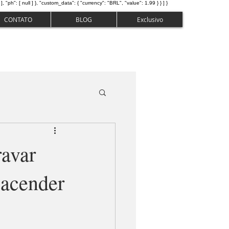
 [ null ] }, "custom_data": { "currency": "BRL", "value": 1.99 } } ] }
CONTATO
BLOG
Exclusivo
ravar
eacender