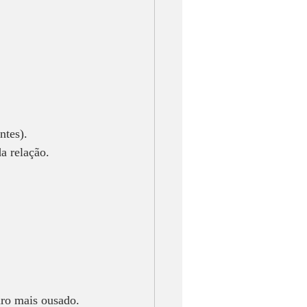
ntes).  
a relação.  
iro mais ousado. 