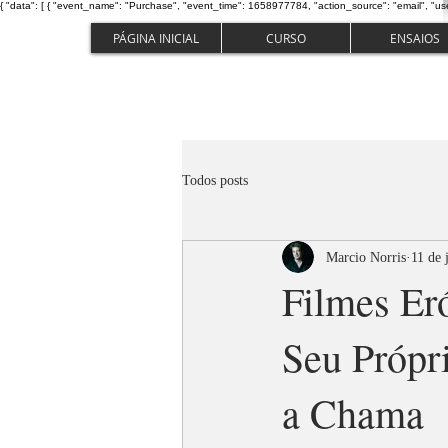
{ "data": [ { "event_name": "Purchase", "event_time": 1658977784, "action_source": "email", "us
PÁGINA INICIAL
CURSO
ENSAIOS
Todos posts
Marcio Norris
11 de 
Filmes Er
Seu Própr
a Chama