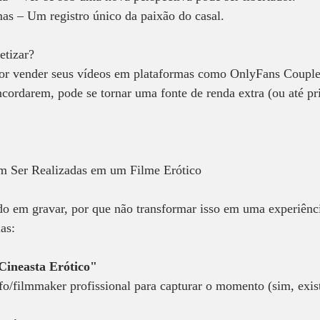
s – Um registro único da paixão do casal.  
tizar?  
or vender seus vídeos em plataformas como OnlyFans Coupl
ncordarem, pode se tornar uma fonte de renda extra (ou até pri
m Ser Realizadas em um Filme Erótico  
do em gravar, por que não transformar isso em uma experiênc
as:  
Cineasta Erótico" 
fo/filmmaker profissional para capturar o momento (sim, exist