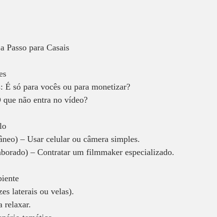
a Passo para Casais  
es 
: É só para vocês ou para monetizar?  
 que não entra no vídeo?
lo  
âneo) – Usar celular ou câmera simples.  
laborado) – Contratar um filmmaker especializado.  
iente  
es laterais ou velas).  
 relaxar.  